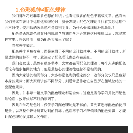
1.色彩规律≠配色规律
我们都学习过非常多色彩的知识，也看过很多的配色书籍或文章。然而当
我们尝试在设计中运用这些理论时，就会发现：配色的理论往往在实际运用中
并不好使，使用后的效果也不是特别明显。为什么会出现这种现象呢？
配色是否就是色彩某种的规律？当我们学习并掌握这种规律以后，就能掌
控雷电，呼风唤雨，成为配色大魔王了呢？
当然并非如此。
配色并非单独存在，而是依附于不同的设计载体中。不同的设计载体，所
要达到的目标不一样，就决定了配色理论也会存在差别。
我们会发现，虽然有很多书本、文章都在写配色的理论，每个人讲的配色
理论有很多相同的地方，但是最核心的理论往往都不是相同的。
因为大家讲的相同部分，大多都是色彩的理论部分，这部分仅仅只是色彩
本身的规律；而大家所讲的不同部分，则通常是作者在自己所在领域总结的一
套配色规律。
因此，并非每一篇文章的配色理论都适合你，这也是当你学习并使用配色
理论后，效果依然不好的原因了。
因此在学习配色时，仅仅学习配色理论是不够的。首先要思考配色的使用
场景，以及整个设计所要达到的目标，然后再学习相应领域的配色知识，才能
让配色理论发挥最大的作用。