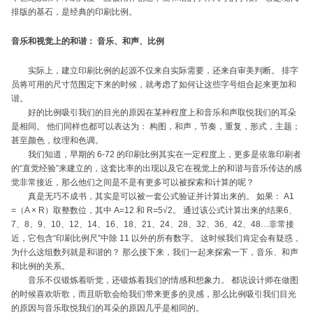
排版的基石，是经典的印刷比例。
音乐和视觉上的和谐： 音乐、和声、比例
实际上，建立印刷比例的起源不仅来自实际需要，还来自审美判断。 排字
员将可用的尺寸范围定下来的时候，就考虑了如何让这些字号组合起来更加和
谐。
好的比例吸引我们的目光的原因在某种程度上和音乐和声取悦我们的耳朵
是相同。 他们同样也都可以表达为： 构图，和声，节奏，重复，形式，主题；
甚至颜色，纹理和色调。
我们知道，早期的 6-72 的印刷比例其实在一定程度上，更多是依靠印刷者
的“直觉经验”来建立的，这套比率的出现以及它在视觉上的和谐与音乐传达的感
觉非常接近，那么他们之间是不是有更多可以被探索和计算的呢？
真是无巧不成书，其实是可以被一套公式验证并计算出来的。 如果： A1
=（A × R）取整数位，其中 A=12 和 R=5√2。 通过该公式计算出来的结果6、
7、8、9、10、12、14、16、18、21、24、28、32、36、42、48…非常接
近，它包含“印刷比例尺”中除 11 以外的所有数字。 这时候我们肯定会有疑惑，
为什么这组数列就是和谐的？ 那么接下来，我们一起来探索一下，音乐、和声
和比例的关系。
音乐不仅锻炼着听觉，还锻炼着我们的情感和想象力。 都说设计师在做图
的时候喜欢听歌，而且听歌会给我们带来更多的灵感，那么比例吸引我们目光
的原因与音乐取悦我们的耳朵的原因几乎是相同的。