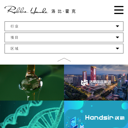
行 业
项 目
区 域